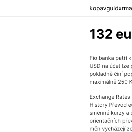
kopavguldxrma
132 eu
Fio banka patří 
USD na účet lze 
pokladně činí po
maximálně 250 Kč
Exchange Rates U
History Převod e
směnné kurzy a d
orientačních př
měn vycházejí z