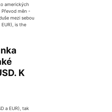
ľko amerických
. Převod měn -
oduše mezi sebou
 EUR), is the
anka
aké
USD. K
SD a EUR), tak