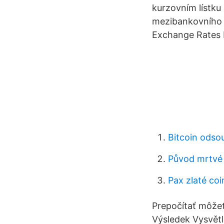
kurzovním lístku
mezibankovního 
Exchange Rates 
Bitcoin odso
Původ mrtvé
Pax zlaté co
Prepočítať môžet
Výsledek Vysvětl