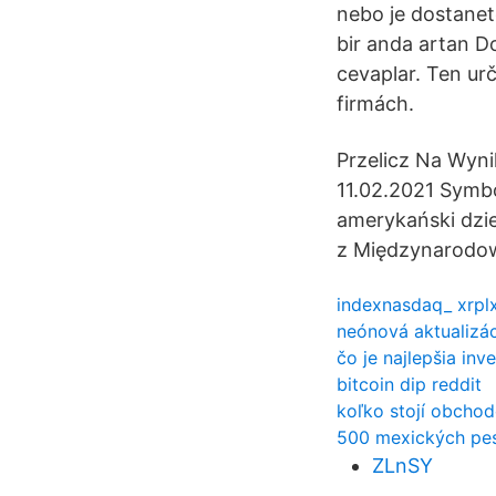
nebo je dostanete
bir anda artan Do
cevaplar. Ten ur
firmách.
Przelicz Na Wyni
11.02.2021 Symbo
amerykański dziel
z Międzynarodo
indexnasdaq_ xrpl
neónová aktualizá
čo je najlepšia inv
bitcoin dip reddit
koľko stojí obchod
500 mexických pes
ZLnSY