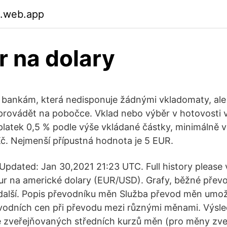
.web.app
r na dolary
k bankám, která nedisponuje žádnými vkladomaty, ale
provádět na pobočce. Vklad nebo výběr v hotovosti v
platek 0,5 % podle výše vkládané částky, minimálně v
. Nejmenší přípustná hodnota je 5 EUR.
pdated: Jan 30,2021 21:23 UTC. Full history please 
ur na americké dolary (EUR/USD). Grafy, běžné převo
alší. Popis převodníku měn Služba převod měn umožň
evodních cen při převodu mezi různými měnami. Výsl
e zveřejňovaných středních kurzů měn (pro měny zve