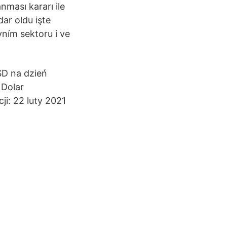
nması kararı ile
ar oldu işte
vním sektoru i ve
SD na dzień
 Dolar
ji: 22 luty 2021