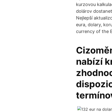
kurzovou kalkula
dolárov dostane
Nejlepší aktuali
eura, dolary, ko
currency of the 
Cizoměn
nabízí 
zhodnoc
dispozic
termíno