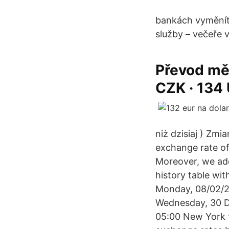
bankách vyměníte 
služby – večeře 
Převod měn
CZK · 134 
niż dzisiaj ) Zm
exchange rate of
Moreover, we add
history table wi
Monday, 08/02/20
Wednesday, 30 D
05:00 New York t