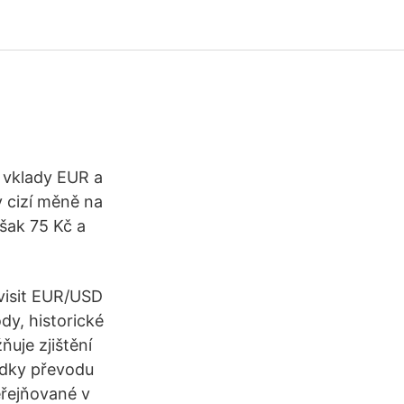
 vklady EUR a
 cizí měně na
šak 75 Kč a
visit EUR/USD
dy, historické
uje zjištění
edky převodu
řejňované v