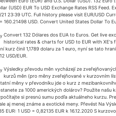
etween Euro (EUR) and U.S. Dollar (USD). 132 Euro 
llar (USD) EUR To USD Exchange Rates RSS Feed. E
21 23:39 UTC. Full history please visit EUR/USD Cu
= 160.21498 USD. Convert United States Dollar To Eu
Convert 132 Dólares dos EUA to Euros. Get live ex
historical rates & charts for USD to EUR with XE's 
ní kurz činil 1,1789 dolaru za 1 euro, nyní se tato hra
,12 USD/EUR.
Výsledky převodu měn vycházejí ze zveřejňovanýc
kurzů měn (pro měny zveřejňované v kurzovním lís
tatní měny v převodníku jde o kurz z mezibankovního
ostanete za 1000 amerických dolárov? Použite našu k
počítajte si presnú sumu podľa aktuálneho kurzu. Pr
 ale aj menej známe a exotické meny. Převést Na Výsl
35 EUR: 1 USD = 0,82135 EUR k 16.12.2020 S kurzovo