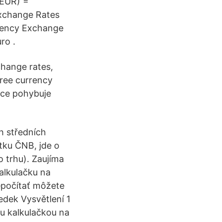
(EUR) =
xchange Rates
rrency Exchange
ro .
change rates,
free currency
nice pohybuje
h středních
tku ČNB, jde o
 trhu). Zaujíma
alkulačku na
epočítať môžete
edek Vysvětlení 1
u kalkulačkou na