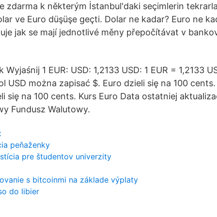
 zdarma k některým İstanbul'daki seçimlerin tekrarla
lar ve Euro düşüşe geçti. Dolar ne kadar? Euro ne kad
čuje jak se mají jednotlivé měny přepočítávat v banko
k Wyjaśnij 1 EUR: USD: 1,2133 USD: 1 EUR = 1,2133 U
l USD można zapisać $. Euro dzieli się na 100 cents.
i się na 100 cents. Kurs Euro Data ostatniej aktualizac
wy Fundusz Walutowy.
x
cia peňaženky
estícia pre študentov univerzity
ovanie s bitcoinmi na základe výplaty
o do libier