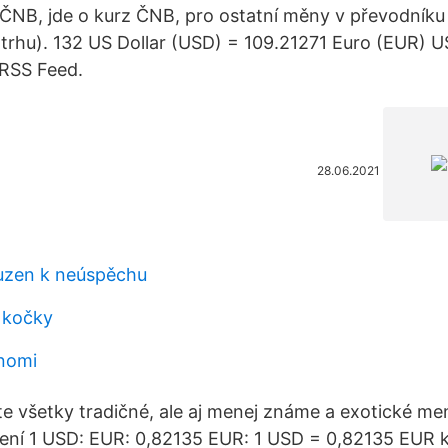
 ČNB, jde o kurz ČNB, pro ostatní měny v převodníku 
trhu). 132 US Dollar (USD) = 109.21271 Euro (EUR) 
RSS Feed.
28.06.2021
uzen k neúspěchu
 kočky
inomi
e všetky tradičné, ale aj menej známe a exotické me
ení 1 USD: EUR: 0,82135 EUR: 1 USD = 0,82135 EUR k