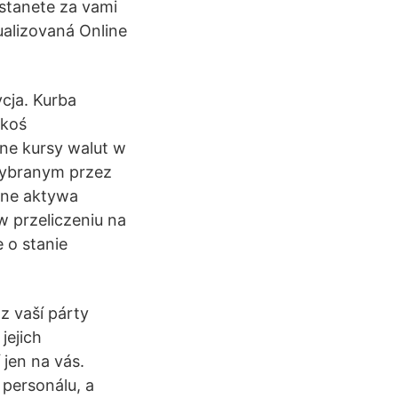
stanete za vami
ualizovaná Online
ycja. Kurba
akoś
lne kursy walut w
wybranym przez
lne aktywa
w przeliczeniu na
 o stanie
z vaší párty
jejich
 jen na vás.
 personálu, a