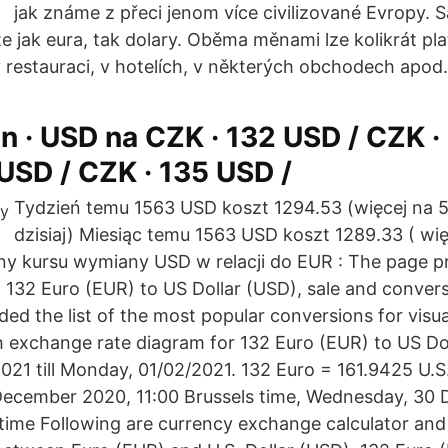
jak známe z přeci jenom více civilizované Evropy.
jak eura, tak dolary. Oběma měnami lze kolikrát plati
v restauraci, v hotelích, v některých obchodech apod.
 · USD na CZK · 132 USD / CZK ·
USD / CZK · 135 USD /
Tydzień temu 1563 USD koszt 1294.53 (więcej na 5
dzisiaj) Miesiąc temu 1563 USD koszt 1289.33 ( wię
iany kursu wymiany USD w relacji do EUR : The page p
 132 Euro (EUR) to US Dollar (USD), sale and convers
ed the list of the most popular conversions for visua
th exchange rate diagram for 132 Euro (EUR) to US Do
21 till Monday, 01/02/2021. 132 Euro = 161.9425 U.S.
ecember 2020, 11:00 Brussels time, Wednesday, 30
ime Following are currency exchange calculator and 