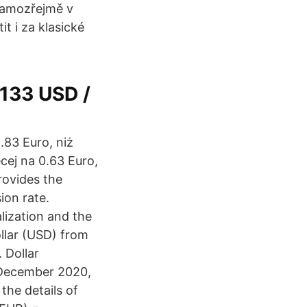
 Samozřejmě v
t i za klasické
 133 USD /
.83 Euro, niż
cej na 0.63 Euro,
rovides the
ion rate.
lization and the
llar (USD) from
 Dollar
 December 2020,
the details of