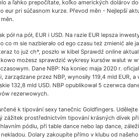
lo a ľahko prepočítate, koľko amerických dolárov do
 eur pri súčasnom kurze. Převod měn - Nejlepší akt
h měn.
ak pół na pół, EUR i USD. Na razie EUR lepsza inwest
o co m sie nazbierało od ego czasu też zmienić ale j
eraz to już ch*, poszło w kibel Sprawdź online aktua
tkowo możesz sprawdzić wykresy kursów walut w 
e czasowym. Dane NBP: Na koniec maja 2020 r. oficja
, zarządzane przez NBP, wynosiły 119,4 mld EUR, a 
skie 132,8 mld USD. NBP opublikował 5 czerwca dane
ywów rezerwowych.
určené k tipování sexy tanečnic Goldfingers. Udělejte 
zážitek prostřednictvím tipování krásných dívek při 
hlavním pódiu, při table dance nebo lap dance, záleží
 nekladou. Dolary zakoupíte přímo v klubu od našeho