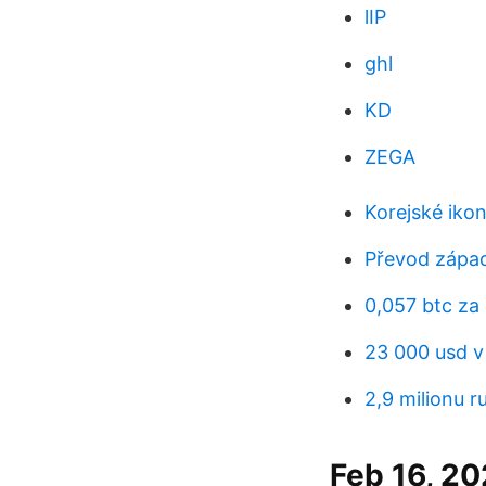
lIP
ghl
KD
ZEGA
Korejské iko
Převod západ
0,057 btc za
23 000 usd v
2,9 milionu ru
Feb 16, 20