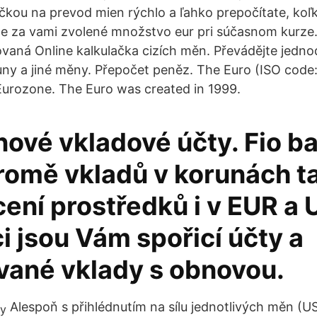
čkou na prevod mien rýchlo a ľahko prepočítate, ko
te za vami zvolené množstvo eur pri súčasnom kurze
zovaná Online kalkulačka cizích měn. Převádějte jedn
runy a jiné měny. Přepočet peněz. The Euro (ISO code:
Eurozone. The Euro was created in 1999.
ové vkladové účty. Fio b
kromě vkladů v korunách t
ení prostředků i v EUR a 
i jsou Vám spořicí účty a
vané vklady s obnovou.
Alespoň s přihlédnutím na sílu jednotlivých měn (U