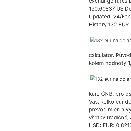
exchange rates b
160.60837 US Do
Updated: 24/Feb/
History 132 EUR 
calculator. Původ
kolem hodnoty 1
kurz ČNB, pro os
Vás, koľko eur d
prevod mien a vy
všetky tradičné,
USD: EUR: 0,821