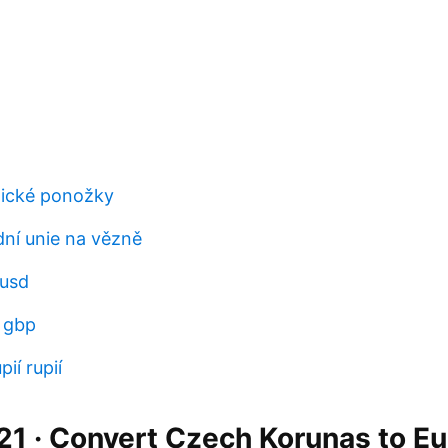
nické ponožky
ní unie na vězně
 usd
 gbp
pií rupií
21 · Convert Czech Korunas to Eu