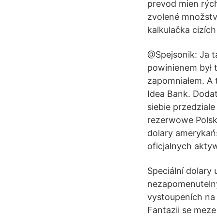
prevod mien rých
zvolené množstvo
kalkulačka cizíc
@Spejsonik: Ja t
powinienem był t
zapomniałem. A t
Idea Bank. Doda
siebie przedzial
rezerwowe Polski
dolary amerykań
oficjalnych akt
Speciální dolary 
nezapomenutelný 
vystoupeních na 
Fantazii se meze