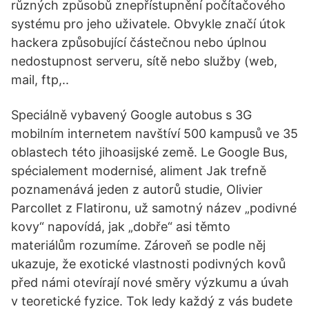
různých způsobů znepřístupnění počítačového
systému pro jeho uživatele. Obvykle značí útok
hackera způsobující částečnou nebo úplnou
nedostupnost serveru, sítě nebo služby (web,
mail, ftp,..
Speciálně vybavený Google autobus s 3G
mobilním internetem navštíví 500 kampusů ve 35
oblastech této jihoasijské země. Le Google Bus,
spécialement modernisé, aliment Jak trefně
poznamenává jeden z autorů studie, Olivier
Parcollet z Flatironu, už samotný název „podivné
kovy“ napovídá, jak „dobře“ asi těmto
materiálům rozumíme. Zároveň se podle něj
ukazuje, že exotické vlastnosti podivných kovů
před námi otevírají nové směry výzkumu a úvah
v teoretické fyzice. Tok ledy každý z vás budete