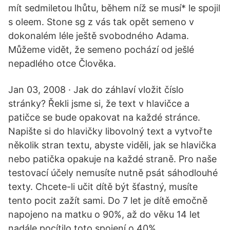
mít sedmiletou lhůtu, během níž se musí* le spojil
s oleem. Stone sg z vás tak opět semeno v
dokonalém léle ještě svobodného Adama.
Můžeme vidět, že semeno pochází od ješlé
nepadlého otce Člověka.
Jan 03, 2008 · Jak do záhlaví vložit číslo
stránky? Řekli jsme si, že text v hlavičce a
patičce se bude opakovat na každé stránce.
Napište si do hlavičky libovolný text a vytvořte
několik stran textu, abyste viděli, jak se hlavička
nebo patička opakuje na každé straně. Pro naše
testovací účely nemusíte nutně psát sáhodlouhé
texty. Chcete-li učit dítě být šťastný, musíte
tento pocit zažít sami. Do 7 let je dítě emočně
napojeno na matku o 90%, až do věku 14 let
nadále pocítilo toto spojení o 40%.