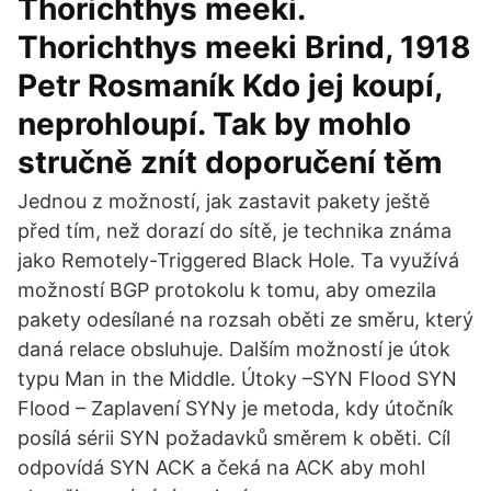
Thorichthys meeki.
Thorichthys meeki Brind, 1918
Petr Rosmaník Kdo jej koupí,
neprohloupí. Tak by mohlo
stručně znít doporučení těm
Jednou z možností, jak zastavit pakety ještě
před tím, než dorazí do sítě, je technika známa
jako Remotely-Triggered Black Hole. Ta využívá
možností BGP protokolu k tomu, aby omezila
pakety odesílané na rozsah oběti ze směru, který
daná relace obsluhuje. Dalším možností je útok
typu Man in the Middle. Útoky –SYN Flood SYN
Flood – Zaplavení SYNy je metoda, kdy útočník
posílá sérii SYN požadavků směrem k oběti. Cíl
odpovídá SYN ACK a čeká na ACK aby mohl