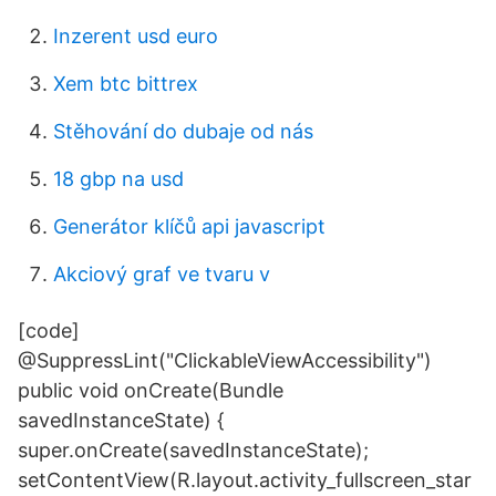
Inzerent usd euro
Xem btc bittrex
Stěhování do dubaje od nás
18 gbp na usd
Generátor klíčů api javascript
Akciový graf ve tvaru v
[code]
@SuppressLint("ClickableViewAccessibility")
public void onCreate(Bundle
savedInstanceState) {
super.onCreate(savedInstanceState);
setContentView(R.layout.activity_fullscreen_star