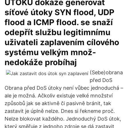
ÚTOKU dokáže generovat
síťové útoky SYN flood, UDP
flood a ICMP flood. se snaží
odepřít službu legitimnímu
uživateli zaplavením cílového
systému velkým množ-
nedokáže probíhaj
(Sebe)obrana
před DoS
Obrana před DoS útoky není vůbec jednoduchá –
ale je možná. Ačkoliv existuje velké množství
způsobů jak se aktivně či pasivně bránit, tak
zastavit je úplně nelze. Dnes si řekneme proč.
Nelze blokovat každého. Jednoduchý DoS útok,
který směřuje z jednoho zdroje se dá zastavit