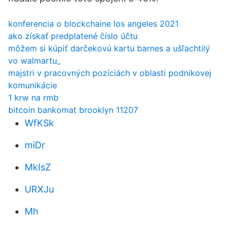
konferencia o blockchaine los angeles 2021
ako získať predplatené číslo účtu
môžem si kúpiť darčekovú kartu barnes a ušľachtilý
vo walmartu_
majstri v pracovných pozíciách v oblasti podnikovej
komunikácie
1 krw na rmb
bitcoin bankomat brooklyn 11207
WfKSk
miDr
MkIsZ
URXJu
Mh