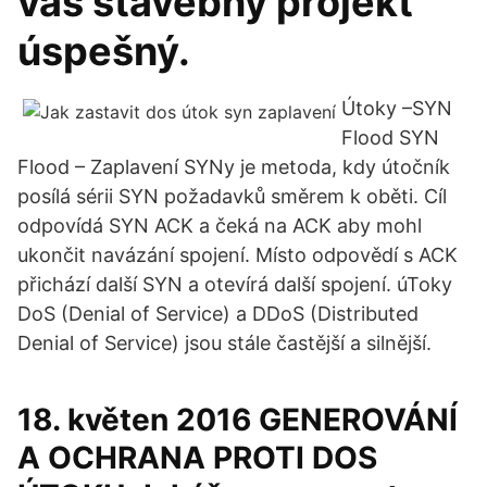
váš stavebný projekt
úspešný.
Útoky –SYN
Flood SYN
Flood – Zaplavení SYNy je metoda, kdy útočník
posílá sérii SYN požadavků směrem k oběti. Cíl
odpovídá SYN ACK a čeká na ACK aby mohl
ukončit navázání spojení. Místo odpovědí s ACK
přichází další SYN a otevírá další spojení. úToky
DoS (Denial of Service) a DDoS (Distributed
Denial of Service) jsou stále častější a silnější.
18. květen 2016 GENEROVÁNÍ
A OCHRANA PROTI DOS