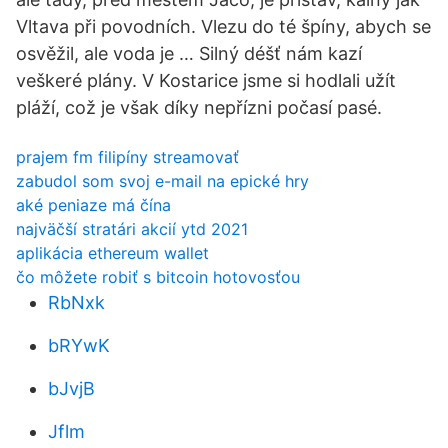
Vltava při povodních. Vlezu do té špíny, abych se
osvěžil, ale voda je … Silný déšť nám kazí
veškeré plány. V Kostarice jsme si hodlali užít
pláží, což je však díky nepřízni počasí pasé.
prajem fm filipíny streamovať
zabudol som svoj e-mail na epické hry
aké peniaze má čína
najväčší stratári akcií ytd 2021
aplikácia ethereum wallet
čo môžete robiť s bitcoin hotovosťou
RbNxk
bRYwK
bJvjB
Jflm