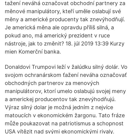
tažení neváhá označovat obchodní partnery za
měnové manipulátory, kteří uměle oslabují své
měny a americké producenty tak znevýhodňují.
Je americká měna ale opravdu příliš silná, a
pokud ano, má americký prezident v ruce
nástroje, jak to změnit? 18. júl 2019 13:39 Kurzy
mien Komerční banka.
Donaldovi Trumpovi leží v žalúdku silný dolár. Vo
svojom ochranárskom ťažení neváha označovať
obchodných partnerov za menových
manipulátorov, ktorí umelo oslabujú svojej meny
a americkej producentov tak znevýhodňujú.
Výraz silný dolar je možná jedním z nejvíce
matoucích v ekonomickém žargonu. Tato fráze
může poukazovat na patriotismus a schopnost
USA vítězit nad svými ekonomickými rivaly.