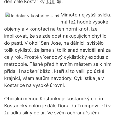
den celé Kostariky 🇨🇷 😀.
Mimoto nejvyšší svíčka
má též hodně vysoké
objemy a v konotaci na ten horní knot, lze
implikovat, že se zde dost nakupujících chytilo
do pasti. V okolí San Jose, na dálnici, svištělo
tolik cyklistů, že jsme si tolik snad neviděli ani za
celý rok. Prostě víkendový cyklistický exodus z
metropole. Těsně před hlavním městem se k nim
přidali i nadšení běžci, kteří si to valili po úzké
krajnici, všem autům navzdory. Cyklistika je v
Kostarice na vysoké úrovni.
Oficiální měnou Kostariky je kostarický colón.
Kostarický colón je dále Donaldu Trumpovi leží v
žaludku silný dolar. Ve svém ochranářském