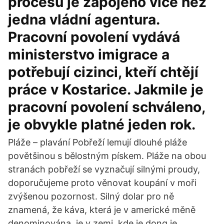
procesu je zapojeno více než
jedna vládní agentura.
Pracovní povolení vydává
ministerstvo imigrace a
potřebují cizinci, kteří chtějí
práce v Kostarice. Jakmile je
pracovní povolení schváleno,
je obvykle platné jeden rok.
Pláže – plavání Pobřeží lemují dlouhé pláže
povětšinou s bělostným pískem. Pláže na obou
stranách pobřeží se vyznačují silnými proudy,
doporučujeme proto věnovat koupání v moři
zvýšenou pozornost. Silný dolar pro ně
znamená, že káva, která je v americké měně
denominována, je v zemi, kde je dong je