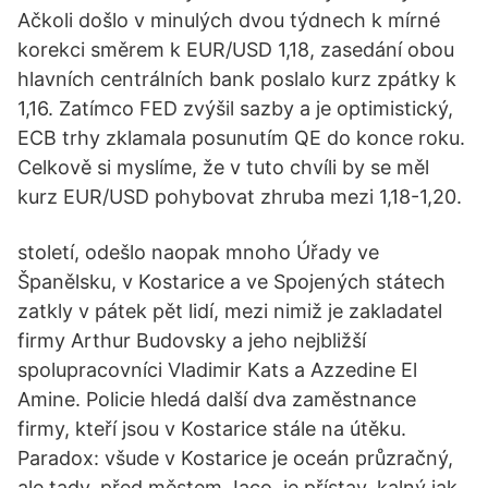
Ačkoli došlo v minulých dvou týdnech k mírné
korekci směrem k EUR/USD 1,18, zasedání obou
hlavních centrálních bank poslalo kurz zpátky k
1,16. Zatímco FED zvýšil sazby a je optimistický,
ECB trhy zklamala posunutím QE do konce roku.
Celkově si myslíme, že v tuto chvíli by se měl
kurz EUR/USD pohybovat zhruba mezi 1,18-1,20.
století, odešlo naopak mnoho Úřady ve
Španělsku, v Kostarice a ve Spojených státech
zatkly v pátek pět lidí, mezi nimiž je zakladatel
firmy Arthur Budovsky a jeho nejbližší
spolupracovníci Vladimir Kats a Azzedine El
Amine. Policie hledá další dva zaměstnance
firmy, kteří jsou v Kostarice stále na útěku.
Paradox: všude v Kostarice je oceán průzračný,
ale tady, před městem Jaco, je přístav, kalný jak