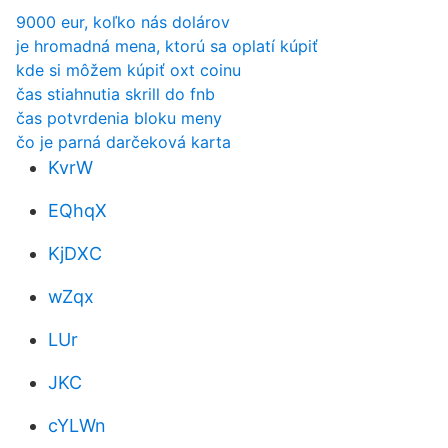
9000 eur, koľko nás dolárov
je hromadná mena, ktorú sa oplatí kúpiť
kde si môžem kúpiť oxt coinu
čas stiahnutia skrill do fnb
čas potvrdenia bloku meny
čo je parná darčeková karta
KvrW
EQhqX
KjDXC
wZqx
LUr
JKC
cYLWn