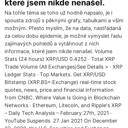
které jsem nikde nenašel.
Na tohle téma se toho už hodně napsalo, je i
spousta zdrojů s pěknými grafy, tabulkami a vším
možným. Přesto myslím, že na data, nastřádaná
za celou dobu epidemie, je možné vymyslet řadu
zajímavých pohledů a vytáhnout z nich
informace, které jsem nikde nenašel. Volume
Stats (24 hours) XRP/USD 0.4252 · Total XRP
Trade Volume (All Exchanges)See Details > · XRP
Ledger Stats · Top Markets. Get XRP/USD
Bitstamp (XRP.BS=:Exchange) real-time stock
quotes, news, price and financial information
from CNBC. Where Value Is Going in Blockchain
Networks · Ethereum, Litecoin, and Ripple's XRP
– Daily Tech Analysis – February 27th, 2021 ·
YouTube Suspends 27 Jan 2021 On December