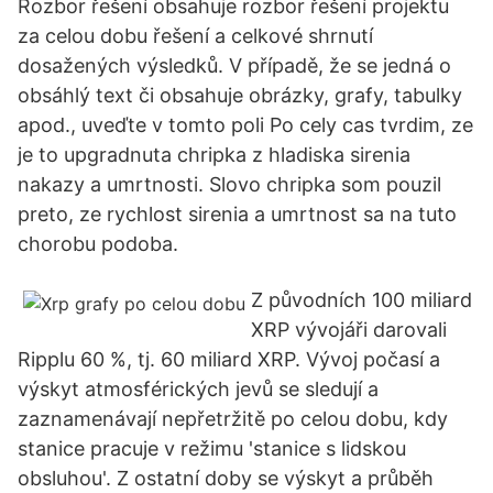
Rozbor řešení obsahuje rozbor řešení projektu
za celou dobu řešení a celkové shrnutí
dosažených výsledků. V případě, že se jedná o
obsáhlý text či obsahuje obrázky, grafy, tabulky
apod., uveďte v tomto poli Po cely cas tvrdim, ze
je to upgradnuta chripka z hladiska sirenia
nakazy a umrtnosti. Slovo chripka som pouzil
preto, ze rychlost sirenia a umrtnost sa na tuto
chorobu podoba.
Z původních 100 miliard
XRP vývojáři darovali
Ripplu 60 %, tj. 60 miliard XRP. Vývoj počasí a
výskyt atmosférických jevů se sledují a
zaznamenávají nepřetržitě po celou dobu, kdy
stanice pracuje v režimu 'stanice s lidskou
obsluhou'. Z ostatní doby se výskyt a průběh