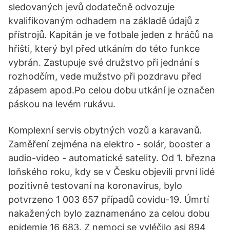
sledovaných jevů dodatečně odvozuje
kvalifikovaným odhadem na základě údajů z
přístrojů. Kapitán je ve fotbale jeden z hráčů na
hřišti, který byl před utkáním do této funkce
vybrán. Zastupuje své družstvo při jednání s
rozhodčím, vede mužstvo při pozdravu před
zápasem apod.Po celou dobu utkání je označen
páskou na levém rukávu.
Komplexní servis obytných vozů a karavanů.
Zaměření zejména na elektro - solár, booster a
audio-video - automatické satelity. Od 1. března
loňského roku, kdy se v Česku objevili první lidé
pozitivně testovaní na koronavirus, bylo
potvrzeno 1 003 657 případů covidu-19. Úmrtí
nakažených bylo zaznamenáno za celou dobu
epidemie 16 683. Z nemoci se vyléčilo asi 894