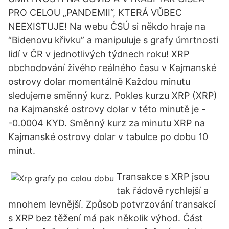
PRO CELOU „PANDEMII“, KTERÁ VŮBEC
NEEXISTUJE! Na webu ČSÚ si někdo hraje na
“Bidenovu křivku” a manipuluje s grafy úmrtnosti
lidí v ČR v jednotlivých týdnech roku! XRP
obchodování živého reálného času v Kajmanské
ostrovy dolar momentálně Každou minutu
sledujeme směnný kurz. Pokles kurzu XRP (XRP)
na Kajmanské ostrovy dolar v této minutě je -
-0.0004 KYD. Směnný kurz za minutu XRP na
Kajmanské ostrovy dolar v tabulce po dobu 10
minut.
Transakce s XRP jsou
tak řádově rychlejší a
mnohem levnější. Způsob potvrzování transakcí
s XRP bez těžení má pak několik výhod. Část