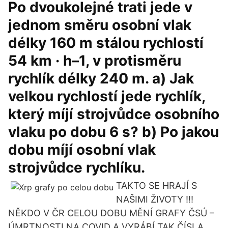
Po dvoukolejné trati jede v
jednom směru osobní vlak
délky 160 m stálou rychlostí
54 km · h–1, v protisměru
rychlík délky 240 m. a) Jak
velkou rychlostí jede rychlík,
který míjí strojvůdce osobního
vlaku po dobu 6 s? b) Po jakou
dobu míjí osobní vlak
strojvůdce rychlíku.
TAKTO SE HRAJÍ S
NAŠIMI ŽIVOTY !!!
NĚKDO V ČR CELOU DOBU MĚNÍ GRAFY ČSÚ –
ÚMRTNOSTI NA COVID A VYRÁBÍ TAK ČÍSLA