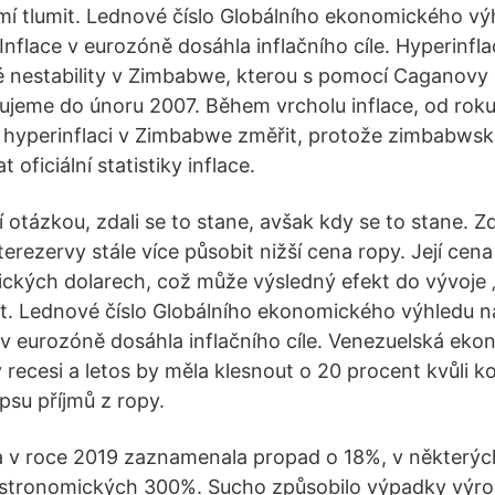
emí tlumit. Lednové číslo Globálního ekonomického vý
„Inflace v eurozóně dosáhla inflačního cíle. Hyperinf
nestability v Zimbabwe, kterou s pomocí Caganovy 
tujeme do únoru 2007. Během vrcholu inflace, od rok
 hyperinflaci v Zimbabwe změřit, protože zimbabwsk
 oficiální statistiky inflace.
otázkou, zdali se to stane, avšak kdy se to stane. Zd
terezervy stále více působit nižší cena ropy. Její cena
ckých dolarech, což může výsledný efekt do vývoje „
it. Lednové číslo Globálního ekonomického výhledu na
 v eurozóně dosáhla inflačního cíle. Venezuelská ekon
ecesi a letos by měla klesnout o 20 procent kvůli 
su příjmů z ropy.
 v roce 2019 zaznamenala propad o 18%, v některýc
astronomických 300%. Sucho způsobilo výpadky výrob