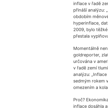
inflace v řadě z
přináší analýzu: 
obdobím měnové 
hyperinflace, da
2009, bylo těžké
přestala vyplňovat
Momentálně není 
goldreporter, zla
určována v ameri
v řadě zemí tlum
analýzu: „Inflace
sedmým rokem v r
omezením a kolap
Proč? Ekonomika
inflace dosáhla 