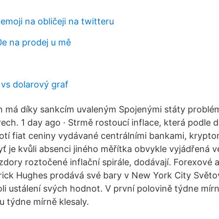
emoji na obličeji na twitteru
0e na prodej u mě
vs dolarový graf
án má díky sankcím uvaleným Spojenými státy problém
ch. 1 day ago · Strmě rostoucí inflace, která podle dr
otí fiat ceniny vydávané centrálními bankami, krypt
 je kvůli absenci jiného měřítka obvykle vyjádřená ve 
zdory roztočené inflační spirále, dodávají. Forexové 
rick Hughes prodává své bary v New York City Světov
i ustálení svých hodnot. V první polovině týdne mírn
u týdne mírně klesaly.