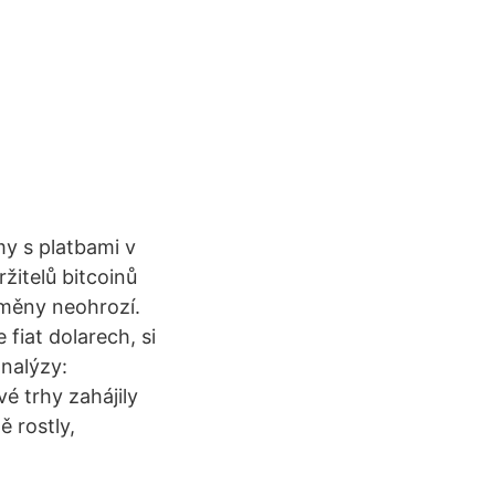
y s platbami v
žitelů bitcoinů
oměny neohrozí.
fiat dolarech, si
analýzy:
é trhy zahájily
ě rostly,