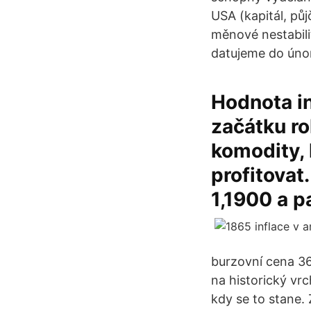
USA (kapitál, pů
měnové nestabili
datujeme do úno
Hodnota i
začátku ro
komodity, 
profitovat
1,1900 a p
burzovní cena 36
na historický vr
kdy se to stane. 