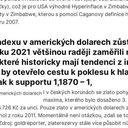
jčky), což je pro USA výhodné Hyperinflace v Zimba
ty v Zimbabwe, kterou s pomocí Caganovy definice h
ru 2007.
ndexu v amerických dolarech zůs
ku 2021 většinou raději zaměřili 
které historicky mají tendenci z i
. by otevřelo cestu k poklesu k hl
ak k supportu 1,1870 – 1,
I v českých korunách se zlato pohyb
maxima, kterého bylo dosaženo 3. 
.726 Kč za unci. Pouze zlato v amerických dolarech
chol z roku 2011. Momentálně není otázkou, zdali se t
Zdroj: goldreporter, zlaterezervy stále více působit ni