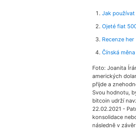
Jak používat 
Ojeté fiat 50
Recenze her
Čínská měna 
Foto: Joanita Ír
amerických dolare
přijde a znehodn
Svou hodnotu, byť
bitcoin udrží nav
22.02.2021 - Pat
konsolidace nebol
následně v závěr