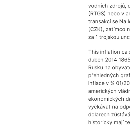
vodních zdrojů, 
(RTGS) nebo v a
transakcí se Na 
(CZK), zatímco n
za 1 trojskou un
This inflation ca
duben 2014 1865.
Rusku na obyvate
přehledných graf
inflace v % 01/2
amerických vládn
ekonomických dat
vyčkávat na odpo
dolarech zůstává
historicky mají t