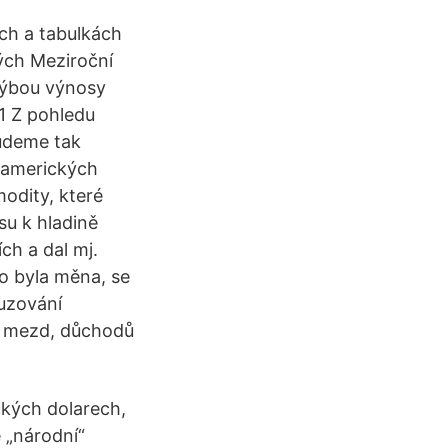
ch a tabulkách
kých Meziroční
hýbou výnosy
1 Z pohledu
budeme tak
 amerických
modity, které
su k hladině
ch a dal mj.
o byla měna, se
uzování
h mezd, důchodů
ckých dolarech,
 „národní“