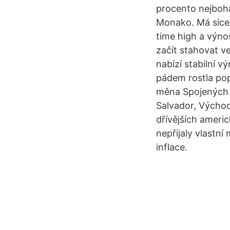
procento nejboha
Monako. Má sice 
time high a výno
začít stahovat v
nabízí stabilní v
pádem rostla popt
měna Spojených s
Salvador, Východ
dřívějších americ
nepřijaly vlastní
inflace.