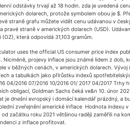
denní odstávky trvají až 18 hodin. zda je uvedená c
merických dolarech, protože symbolem obou je $. P
levé straně grafu můžete vidět cenu udávanou v čes
a pravé straně v amerických dolarech (USD). Udávaná
ci (OZ), která odpovídá 31,103 gramům.
lculator uses the official US consumer price index pub
 Nicméně, projevy inflace jsou známé lidem z dob, k
le v běžných cenách, v amerických dolarech. Vývoj i
ech a tabulkách jako přírůstku indexů spotřebitelský
016 04/2016 07/2016 10/2016 01/ 2017 04/2017 Trhy 
ích obligací, Goldman Sachs čeká ve&n 10. únor 202
 je dnešní evropský i domácí kalendář prázdný, a 
lední zveřejnění americké inflace Hodnota indexu v
 od začátku roku 2021 většinou raději zaměřili na ko
endenci z inflace profitovat.