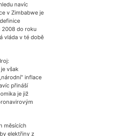
hledu navíc
lace v Zimbabwe je
definice
u 2008 do roku
á vláda v té době
roj:
 je však
národní“ inflace
víc přináší
omika je již
koronavirovým
h měsících
y elektřiny z