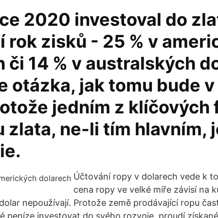
ce 2020 investoval do zlat
ní rok zisků - 25 % v amer
 či 14 % v australských d
e otázka, jak tomu bude v
otože jedním z klíčových 
 zlata, ne-li tím hlavním, 
ie.
Účtování ropy v dolarech vede k to
cena ropy ve velké míře závisí na k
 dolar nepoužívají. Protože země prodávající ropu čas
 peníze investovat do svého rozvoje, proudí získané