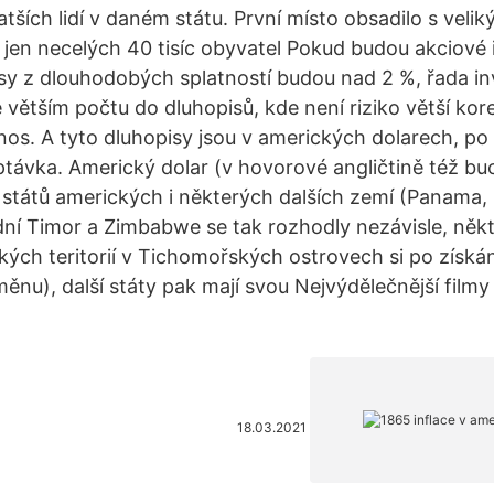
tších lidí v daném státu. První místo obsadilo s vel
jen necelých 40 tisíc obyvatel Pokud budou akciové i
sy z dlouhodobých splatností budou nad 2 %, řada i
e větším počtu do dluhopisů, kde není riziko větší ko
ýnos. A tyto dluhopisy jsou v amerických dolarech, po
ávka. Americký dolar (v hovorové angličtině též buck
tátů amerických i některých dalších zemí (Panama,
ní Timor a Zimbabwe se tak rozhodly nezávisle, někt
kých teritorií v Tichomořských ostrovech si po získán
 měnu), další státy pak mají svou Nejvýdělečnější fil
18.03.2021