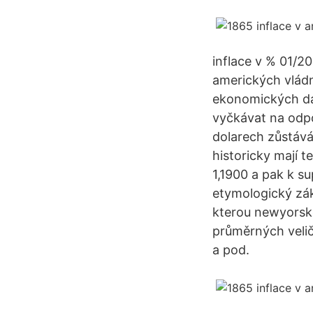
inflace v % 01/2
amerických vládn
ekonomických dat
vyčkávat na odpo
dolarech zůstává
historicky mají t
1,1900 a pak k su
etymologický zák
kterou newyorské
průměrných velič
a pod.