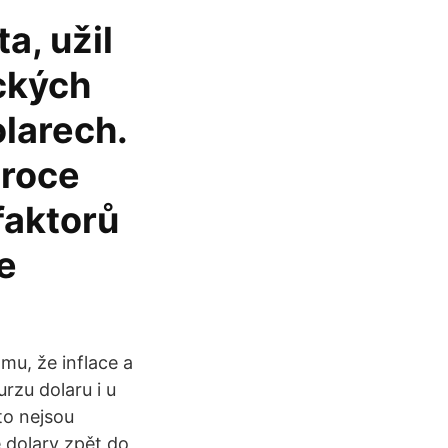
a, užil
ických
olarech.
 roce
faktorů
je
mu, že inflace a
urzu dolaru i u
to nejsou
 dolary zpět do