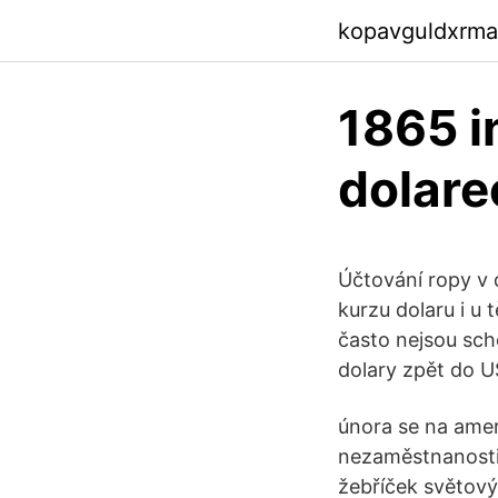
kopavguldxrma
1865 i
dolare
Účtování ropy v 
kurzu dolaru i u 
často nejsou sch
dolary zpět do U
února se na ame
nezaměstnanosti 
žebříček světový