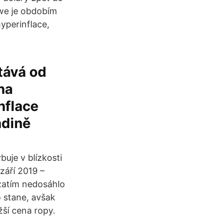
bwe je obdobím
yperinflace,
tává od
na
nflace
adině
uje v blízkosti
září 2019 –
 zatím nedosáhlo
o stane, avšak
žší cena ropy.