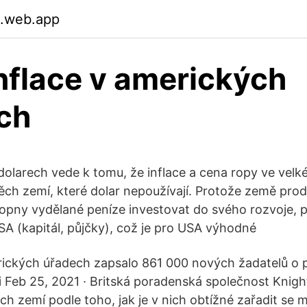
.web.app
nflace v amerických
ch
dolarech vede k tomu, že inflace a cena ropy ve velké
těch zemí, které dolar nepoužívají. Protože země prod
opny vydělané peníze investovat do svého rozvoje, p
SA (kapitál, půjčky), což je pro USA výhodné
rických úřadech zapsalo 861 000 nových žadatelů o 
Feb 25, 2021 · Britská poradenská společnost Knight
ch zemí podle toho, jak je v nich obtížné zařadit se 