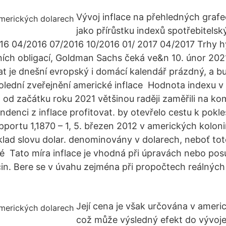
Vývoj inflace na přehledných grafe
jako přírůstku indexů spotřebitels
016 04/2016 07/2016 10/2016 01/ 2017 04/2017 Trhy 
ích obligací, Goldman Sachs čeká ve&n 10. únor 202
 je dnešní evropský i domácí kalendář prázdný, a 
lední zveřejnění americké inflace Hodnota indexu v
 od začátku roku 2021 většinou raději zaměřili na ko
endenci z inflace profitovat. by otevřelo cestu k pokle
pportu 1,1870 – 1, 5. březen 2012 v amerických kolonií
lad slovu dolar. denominovány v dolarech, neboť tot
 Tato míra inflace je vhodná při úpravách nebo pos
in. Bere se v úvahu zejména při propočtech reálnýc
Její cena je však určována v ameri
což může výsledný efekt do vývoje