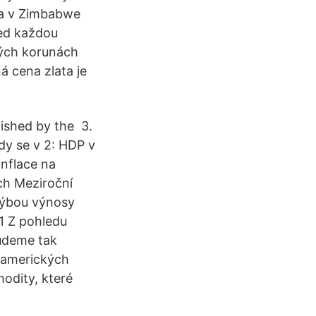
ena v Zimbabwe
řed každou
kých korunách
 cena zlata je
lished by the 3.
dy se v 2: HDP v
nflace na
ch Meziroční
hýbou výnosy
1 Z pohledu
budeme tak
 amerických
modity, které