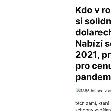
Kdo v ro
si solid
dolarech
Nabízí s
2021, pr
pro cenu
pandem
těch zemí, které
schopny vydělané