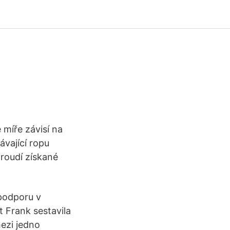
 míře závisí na
ávající ropu
roudí získané
podporu v
 Frank sestavila
mezi jedno