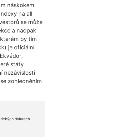
ikým náskokem
ndexy na all
nvestorů se může
rekce a naopak
 kterém by tím
) je oficiální
 Ekvádor,
eré státy
í nezávislosti
my se zohledněním