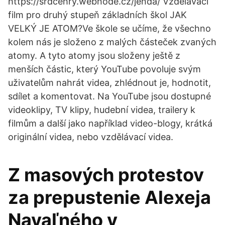
https://srdcehry.webnode.cz/jenda/ Vzdělávací
film pro druhý stupeň základních škol JAK
VELKÝ JE ATOM?Ve škole se učíme, že všechno
kolem nás je složeno z malých částeček zvaných
atomy. A tyto atomy jsou složeny ještě z
menších částic, který YouTube povoluje svým
uživatelům nahrát videa, zhlédnout je, hodnotit,
sdílet a komentovat. Na YouTube jsou dostupné
videoklipy, TV klipy, hudební videa, trailery k
filmům a další jako například video-blogy, krátká
originální videa, nebo vzdělávací videa.
Z masových protestov
za prepustenie Alexeja
Navaľného v