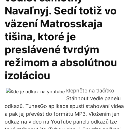
Navaľnyj. Sedí totiž vo
väzení Matrosskaja
tišina, ktoré je
preslávené tvrdým
režimom a absolútnou
izoláciou
klepněte na tlačítko
Stáhnout vedle panelu
odkazů. TunesGo aplikace spustí stahování videa
a pak jej převést do formátu MP3. Vložením jen
odkaz na video na YouTube panelu odkazů lze