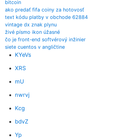
bitcoin
ako predať fifa coiny za hotovosť
text kódu platby v obchode 62884
vintage dx znak plynu
živé písmo ikon úžasné
čo je front-end softvérový inžinier
siete cuentos v angličtine
KYeVs
XRS
mU
nwrvj
Kcg
bdvZ
Yp