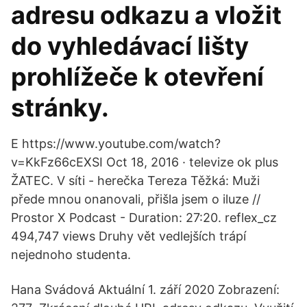
adresu odkazu a vložit
do vyhledávací lišty
prohlížeče k otevření
stránky.
E https://www.youtube.com/watch?
v=KkFz66cEXSI Oct 18, 2016 · televize ok plus
ŽATEC. V síti - herečka Tereza Těžká: Muži
přede mnou onanovali, přišla jsem o iluze //
Prostor X Podcast - Duration: 27:20. reflex_cz
494,747 views Druhy vět vedlejších trápí
nejednoho studenta.
Hana Svádová Aktuální 1. září 2020 Zobrazení: