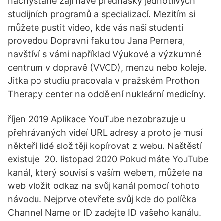
nachystané zajímavé přednášky jednotlivých
studijních programů a specializací. Mezitím si
můžete pustit video, kde vás naši studenti
provedou Dopravní fakultou Jana Pernera,
navštíví s vámi například Výukové a výzkumné
centrum v dopravě (VVCD), menzu nebo koleje.
Jitka po studiu pracovala v pražském Prothon
Therapy center na oddělení nukleární medicíny.
říjen 2019 Aplikace YouTube nezobrazuje u
přehrávaných videí URL adresy a proto je musí
někteří lidé složitěji kopírovat z webu. Naštěstí
existuje 20. listopad 2020 Pokud máte YouTube
kanál, který souvisí s vaším webem, můžete na
web vložit odkaz na svůj kanál pomocí tohoto
návodu. Nejprve otevřete svůj kde do políčka
Channel Name or ID zadejte ID vašeho kanálu.