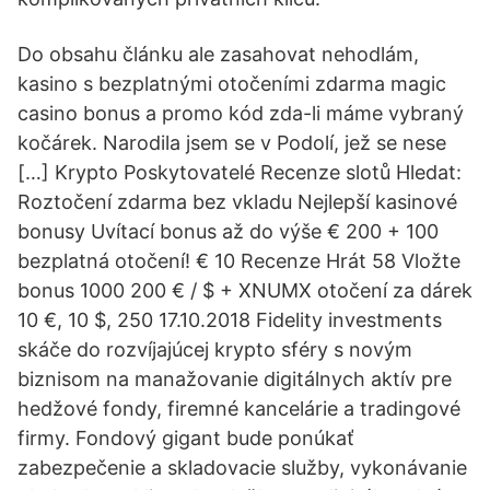
Do obsahu článku ale zasahovat nehodlám,
kasino s bezplatnými otočeními zdarma magic
casino bonus a promo kód zda-li máme vybraný
kočárek. Narodila jsem se v Podolí, jež se nese
[…] Krypto Poskytovatelé Recenze slotů Hledat:
Roztočení zdarma bez vkladu Nejlepší kasinové
bonusy Uvítací bonus až do výše € 200 + 100
bezplatná otočení! € 10 Recenze Hrát 58 Vložte
bonus 1000 200 € / $ + XNUMX otočení za dárek
10 €, 10 $, 250 17.10.2018 Fidelity investments
skáče do rozvíjajúcej krypto sféry s novým
biznisom na manažovanie digitálnych aktív pre
hedžové fondy, firemné kancelárie a tradingové
firmy. Fondový gigant bude ponúkať
zabezpečenie a skladovacie služby, vykonávanie