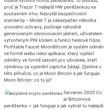
musíte vytvořit novou peněženku. 10 důvodů,
proč je Trezor T nejlepší HW peněženkou na
současném trhu: Nejvyšší bezpečnostní
standardy – Model T je zabezpečen několika
úrovněmi ochrany, počínaje náhodně
generovaným obnovovacím jádrem, uživatelem
vytvořeným PIN kódem a funkcí heslové fráze.
Profitable Faucet MoonBitcoin je systém odměn
ve formě webu nebo aplikace, který vyplácí
odměny ve formě satoshi pro uživatele, kteří
výměnou za vyplnění captcha žádají. Zjistíme v
této příručce, co je Moon Bitcoin a jak funguje.
Moon Bitcoin: co to je?
červenec 2020 Co
je Bitcoinová
peněženka ✓ jak funguje a jak vybrat tu nejlepší