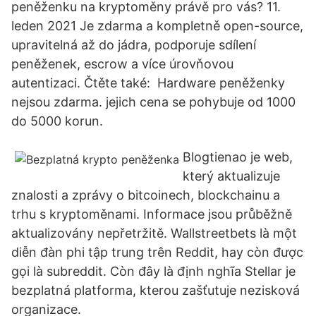
peněženku na kryptoměny právě pro vás? 11.
leden 2021 Je zdarma a kompletně open-source,
upravitelná až do jádra, podporuje sdílení
peněženek, escrow a více úrovňovou
autentizaci. Čtěte také: Hardware peněženky
nejsou zdarma. jejich cena se pohybuje od 1000
do 5000 korun.
Blogtienao je web,
který aktualizuje
znalosti a zprávy o bitcoinech, blockchainu a
trhu s kryptoměnami. Informace jsou průběžně
aktualizovány nepřetržitě. Wallstreetbets là một
diễn đàn phi tập trung trên Reddit, hay còn được
gọi là subreddit. Còn đây là định nghĩa Stellar je
bezplatná platforma, kterou zašťutuje nezisková
organizace.