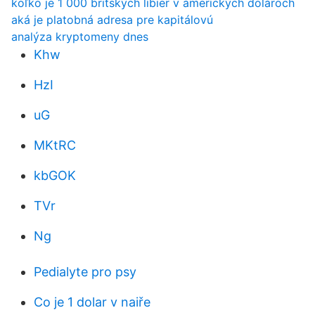
koľko je 1 000 britských libier v amerických dolároch
aká je platobná adresa pre kapitálovú
analýza kryptomeny dnes
Khw
HzI
uG
MKtRC
kbGOK
TVr
Ng
Pedialyte pro psy
Co je 1 dolar v naiře